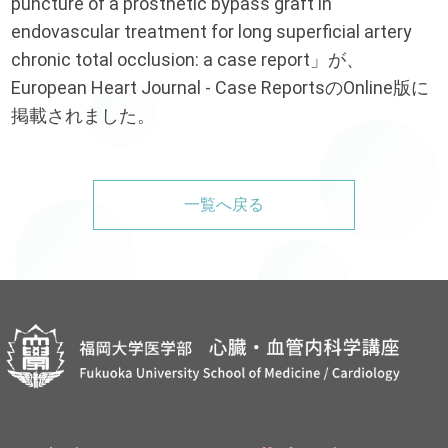
puncture of a prosthetic bypass graft in
endovascular treatment for long superficial artery
chronic total occlusion: a case report」が、
European Heart Journal - Case ReportsのOnline版に
掲載されました。
一覧へ戻る