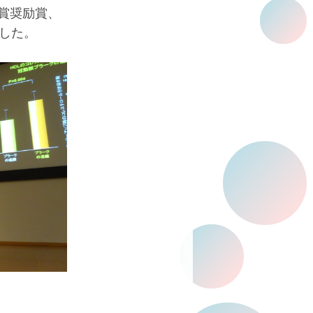
会賞奨励賞、
した。