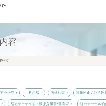
内容
圧治療
不全治療
生理検査
画像検査
動脈硬化 / 分子臨
経カテーテル的大動脈弁留置/置換術
経カテーテル的