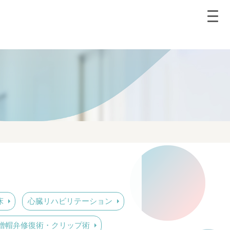
床
心臓リハビリテーション
僧帽弁修復術・クリップ術