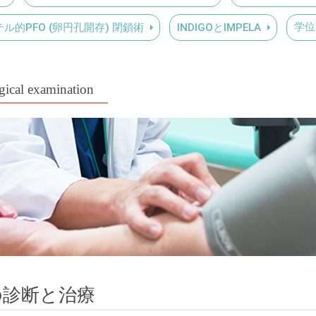
学位
ル的PFO (卵円孔開存) 閉鎖術
INDIGOとIMPELA
gical examination
の診断と治療