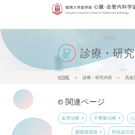
診療・研究
HOME
＞
診療・研究内容 ＞
高血
関連ページ
血管治療
不整脈治療
心
腫瘍循環器
肺高血圧症